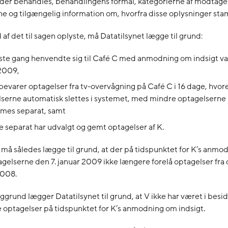
 der behandles, behandlingens formål, kategorierne af modtage
e og tilgængelig information om, hvorfra disse oplysninger st
af det til sagen oplyste, må Datatilsynet lægge til grund:
rste gang henvendte sig til Café C med anmodning om indsigt var
 2009,
bevarer optagelser fra tv-overvågning på Café C i 16 dage, hvor
serne automatisk slettes i systemet, med mindre optagelsern
mes separat, samt
ke separat har udvalgt og gemt optagelser af K.
 må således lægge til grund, at der på tidspunktet for K’s anm
tagelserne den 7. januar 2009 ikke længere forelå optagelser fra 
008.
grund lægger Datatilsynet til grund, at V ikke har været i besid
optagelser på tidspunktet for K’s anmodning om indsigt.