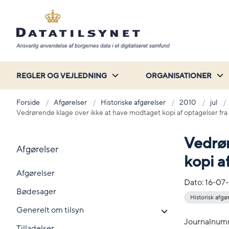
REGLER OG VEJLEDNING
ORGANISATIONER
Forside
Afgørelser
Historiske afgørelser
2010
jul
Vedrørende klage over ikke at have modtaget kopi af optagelser fr
Vedrør
Afgørelser
kopi a
Afgørelser
Dato:
16-07
Bødesager
Historisk afgø
Generelt om tilsyn
Journalnum
Tilladelser