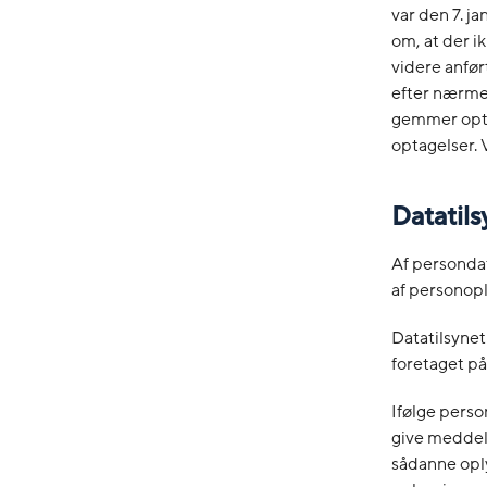
var den 7. j
om, at der ik
videre anført
efter nærme
gemmer opta
optagelser. V
Datatils
Af persondat
af personopl
Datatilsynet
foretaget p
Ifølge perso
give meddel
sådanne oply