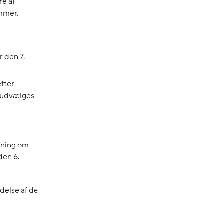
re af
ammer.
 den 7.
efter
e udvælges
odning om
den 6.
delse af de