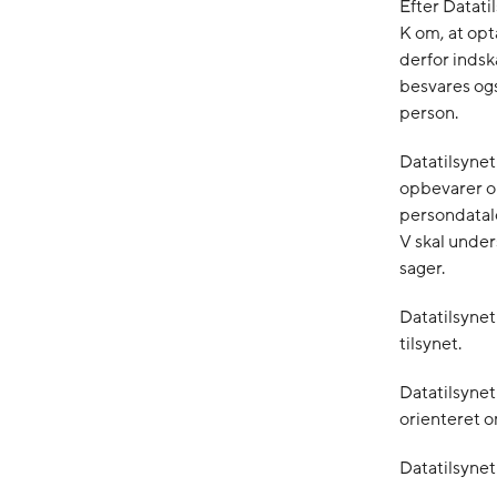
Efter Datati
K om, at opt
derfor indsk
besvares og
person.
Datatilsynet
opbevarer op
persondatalo
V skal unde
sager.
Datatilsynet
tilsynet.
Datatilsynet
orienteret 
Datatilsynet 