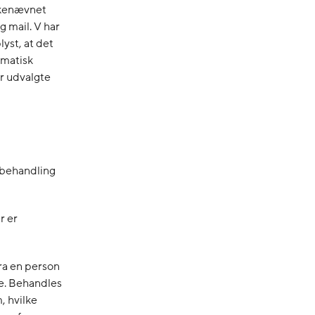
Ankenævnet
g mail. V har
lyst, at det
omatisk
r udvalgte
r behandling
r er
fra en person
e. Behandles
, hvilke