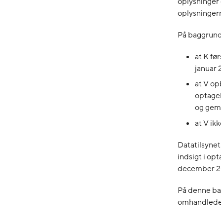
oplysninger
oplysningern
På baggrund 
at K fø
januar
at V op
optagel
og gem
at V ik
Datatilsynet
indsigt i op
december 2
På denne bag
omhandlede 