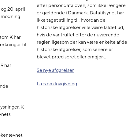
efter persondataloven, som ikke længere
og 20. april
er gældende i Danmark. Datatilsynet har
 anmodning
ikke taget stilling til, hvordan de
historiske afgørelser ville være faldet ud,
hvis de var truffet efter de nuværende
 som K har
regler, ligesom der kan være enkelte af de
rkninger til
historiske afgørelser, som senere er
blevet præciseret eller omgjort.
9 har
Se nye afgørelser
Læs om lovgivning
ende
ysninger. K
synets
An-kenævnet