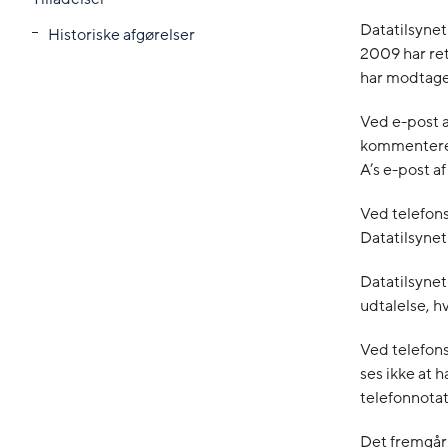
Datatilsynet
Historiske afgørelser
2009 har ret
har modtaget
Ved e-post 
kommenteret 
A’s e-post a
Ved telefon
Datatilsynet
Datatilsyne
udtalelse, h
Ved telefons
ses ikke at 
telefonnotat 
Det fremgår 