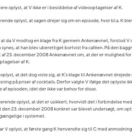
ere oplyst, at V ikke er i besiddelse af videooptagelser af K.
rende oplyst, at sagen drejer sig om en episode, hvor bl.a. K blev
, at da V modtog en klage fra K gennem Ankenævnet, forstod V 
 synes, at han blev uberettiget bortvist fra caféen. På den bagg
t af 23. december 2008 Ankenævnet om, at der er mulighed for
ptagelser af K.
 oplyst, at det dog viste sig, at K’s klage til Ankenævnet drejede
sning på priser af cocktails. Derfor valgte V ifølge det oplyste 
 af episoden, idet der ikke var behov for disse.
erende oplyst, at det er usikkert, hvorvidt det i forbindelse med
den 23. december 2008 konkret var blevet undersøgt, om opt
ilgængelige i systemet.
r V oplyst, at første gang K henvendte sig til C med anmodning