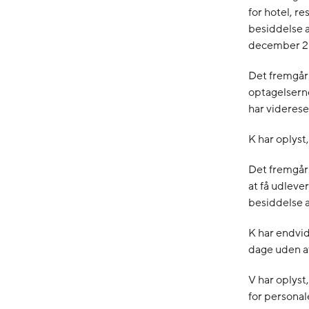
for hotel, r
besiddelse a
december 2
Det fremgår 
optagelserne
har viderese
K har oplyst
Det fremgår 
at få udleve
besiddelse a
K har endvid
dage uden a
V har oplyst
for personal