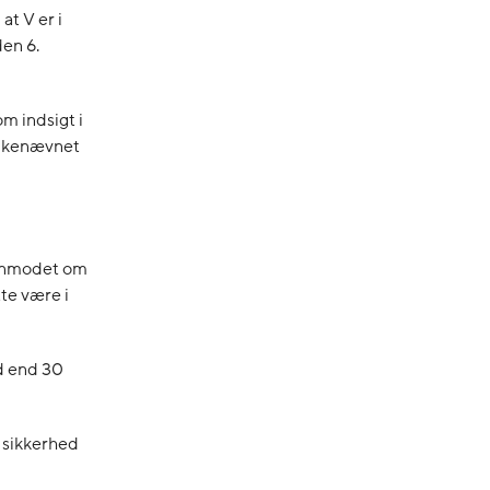
at V er i
en 6.
m indsigt i
 Ankenævnet
r anmodet om
te være i
id end 30
l sikkerhed