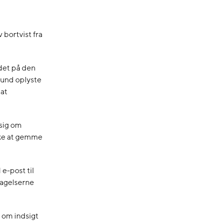
 bortvist fra
det på den
rund oplyste
 at
 sig om
ikke at gemme
 e-post til
agelserne
 om indsigt