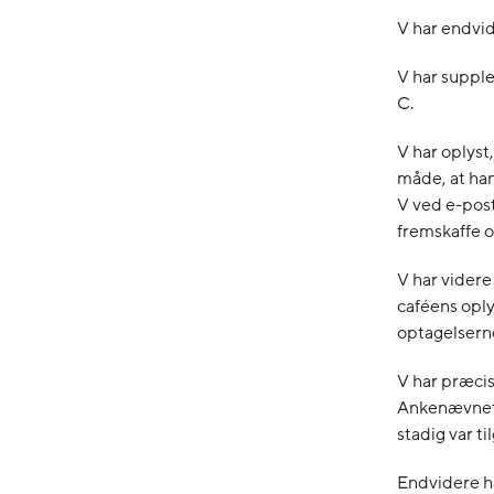
V har endvid
V har supple
C.
V har oplyst
måde, at han
V ved e-pos
fremskaffe o
V har videre
caféens oply
optagelserne
V har præcis
Ankenævnet 
stadig var t
Endvidere ha