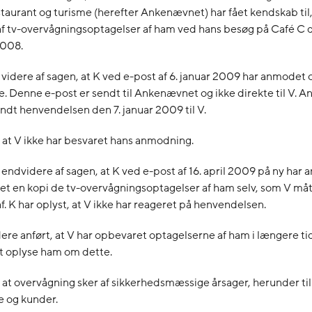
estaurant og turisme (herefter Ankenævnet) har fået kendskab til, 
f tv-overvågningsoptagelser af ham ved hans besøg på Café C d
008.
videre af sagen, at K ved e-post af 6. januar 2009 har anmodet o
. Denne e-post er sendt til Ankenævnet og ikke direkte til V.
ndt henvendelsen den 7. januar 2009 til V.
, at V ikke har besvaret hans anmodning.
endvidere af sagen, at K ved e-post af 16. april 2009 på ny ha
ret en kopi de tv-overvågningsoptagelser af ham selv, som V måt
f. K har oplyst, at V ikke har reageret på henvendelsen.
ere anført, at V har opbevaret optagelserne af ham i længere t
t oplyse ham om dette.
, at overvågning sker af sikkerhedsmæssige årsager, herunder ti
e og kunder.