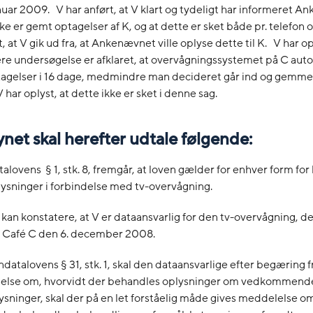
anuar 2009. V har anført, at V klart og tydeligt har informeret 
ke er gemt optagelser af K, og at dette er sket både pr. telefon o
, at V gik ud fra, at Ankenævnet ville oplyse dette til K. V har op
re undersøgelse er afklaret, at overvågningssystemet på C aut
gelser i 16 dage, medmindre man decideret går ind og gemme
 har oplyst, at dette ikke er sket i denne sag.
ynet skal herefter udtale følgende:
alovens § 1, stk. 8, fremgår, at loven gælder for enhver form fo
ysninger i forbindelse med tv-overvågning.
 kan konstatere, at V er dataansvarlig for den tv-overvågning, de
å Café C den 6. december 2008.
ndatalovens § 31, stk. 1, skal den dataansvarlige efter begæring 
else om, hvorvidt der behandles oplysninger om vedkommend
sninger, skal der på en let forståelig måde gives meddelelse om