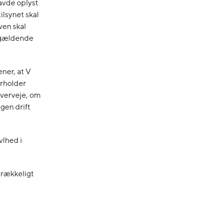
avde oplyst
lsynet skal
ven skal
pågældende
ener, at V
erholder
 overveje, om
gen drift
vlhed i
strækkeligt