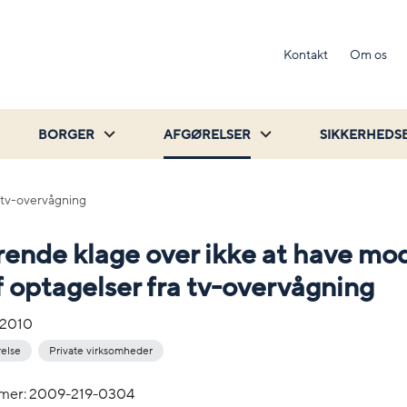
Kontakt
Om os
BORGER
AFGØRELSER
SIKKERHEDS
a tv-overvågning
ende klage over ikke at have mo
f optagelser fra tv-overvågning
-2010
relse
Private virksomheder
mer: 2009-219-0304