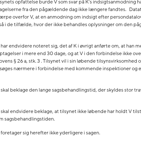
lsynets opfattelse burde V som svar på K’s indsigtsanmodning h
agelserne fra den pågældende dag ikke længere fandtes. Datati
ærpe overfor V, at en anmodning om indsigt efter persondatalo
så i de tilfælde, hvor der ikke behandles oplysninger om den 
 har endvidere noteret sig, det af K i øvrigt anførte om, at han m
tagelser i mere end 30 dage, og at V i den forbindelse ikke ov
vens § 26 a, stk. 3 . Tilsynet vil i sin løbende tilsynsvirksomhed
rsøges nærmere i forbindelse med kommende inspektioner og e
 skal beklage den lange sagsbehandlingstid, der skyldes stor tra
 skal endvidere beklage, at tilsynet ikke løbende har holdt V til
om sagsbehandlingstiden.
foretager sig herefter ikke yderligere i sagen.