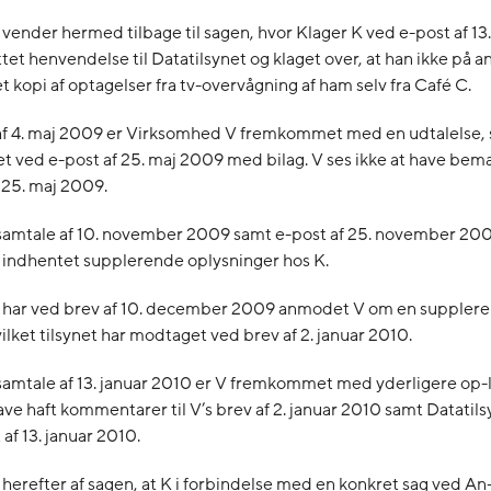
 vender hermed tilbage til sagen, hvor Klager K ved e-post af 13. 
tet henvendelse til Datatilsynet og klaget over, at han ikke på
 kopi af optagelser fra tv-overvågning af ham selv fra Café C.
af 4. maj 2009 er Virksomhed V fremkommet med en udtalelse,
ved e-post af 25. maj 2009 med bilag. V ses ikke at have bemæ
f 25. maj 2009.
samtale af 10. november 2009 samt e-post af 25. november 200
 indhentet supplerende oplysninger hos K.
t har ved brev af 10. december 2009 anmodet V om en suppler
vilket tilsynet har modtaget ved brev af 2. januar 2010.
amtale af 13. januar 2010 er V fremkommet med yderligere op-l
have haft kommentarer til V’s brev af 2. januar 2010 samt Datatil
af 13. januar 2010.
herefter af sagen, at K i forbindelse med en konkret sag ved 