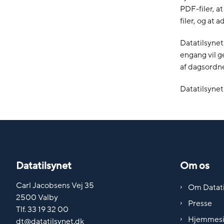
PDF-filer, a
filer, og at 
Datatilsynet
engang vil g
af dagsordne
Datatilsynet
Datatilsynet
Om os
Carl Jacobsens Vej 35
Om Datati
2500 Valby
Presse
Tlf. 33 19 32 00
Hjemmes
dt@datatilsynet.dk