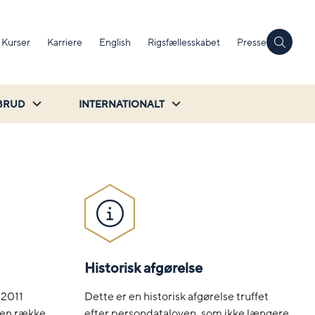
Kurser
Karriere
English
Rigsfællesskabet
Presse
BRUD
INTERNATIONALT
Historisk afgørelse
Dette er en historisk afgørelse truffet
 2011
efter persondataloven, som ikke længere
 en række