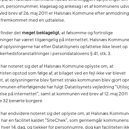
vn, personnummer, klagesag og ankesag i et af kommunens udv
. Ved brev af 26. maj 2011 er Halsnæs Kommune efter anmodning 
t fremkommet med en udtalelse.
 finder det
meget beklageligt
, at følsomme og fortrolige
ninger har været tilgængelig på internettet. Halsnæs Kommun
f oplysningerne har efter Datatilsynets opfattelse ikke levet op 
kerhedsforanstaltninger i persondatalovens § 41, stk. 3.
 har noteret sig det af Halsnæs Kommune oplyste om, at
isten opstod som følge af, at bilaget ved en fejl ikke var blevet
t, at oplysningerne blev fjernet straks kommunen blev gjort 
ommunen efterfølgende har fulgt Datatilsynets vejledning ”Utilsi
else på internettet”, samt at kommunen ved brev af 12. maj 2011
de 32 berørte borgere
t har endvidere noteret sig det oplyste om, at Halsnæs Kommun
har en facilitet kaldet ”SiteChek”, som gennemgår kommunens
ver 14. dag, og tjekker for personnumre, dog kan faciliteten ik