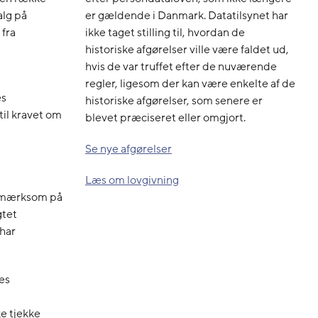
er gældende i Danmark. Datatilsynet har
alg på
ikke taget stilling til, hvordan de
fra
historiske afgørelser ville være faldet ud,
hvis de var truffet efter de nuværende
regler, ligesom der kan være enkelte af de
es
historiske afgørelser, som senere er
til kravet om
blevet præciseret eller omgjort.
Se nye afgørelser
Læs om lovgivning
opmærksom på
gtet
 har
es
ke tjekke