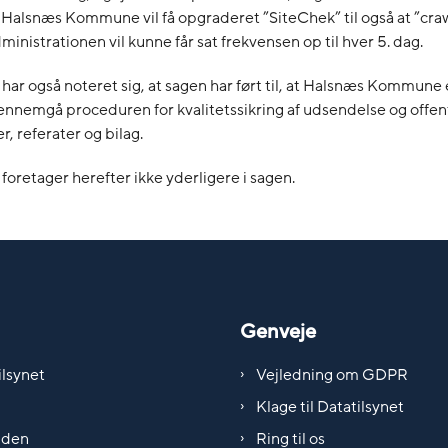
t Halsnæs Kommune vil få opgraderet ”SiteChek” til også at ”cr
administrationen vil kunne får sat frekvensen op til hver 5. dag.
 har også noteret sig, at sagen har ført til, at Halsnæs Kommun
ennemgå proceduren for kvalitetssikring af udsendelse og offen
r, referater og bilag.
 foretager herefter ikke yderligere i sagen.
Genveje
lsynet
Vejledning om GDPR
Klage til Datatilsynet
iden
Ring til os