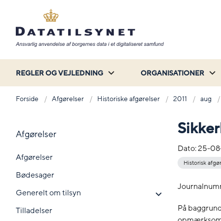
REGLER OG VEJLEDNING
ORGANISATIONER
Forside
Afgørelser
Historiske afgørelser
2011
aug
Sikke
Afgørelser
Dato:
25-08
Afgørelser
Historisk afgø
Bødesager
Journalnum
Generelt om tilsyn
På baggrund 
Tilladelser
opmærksom p