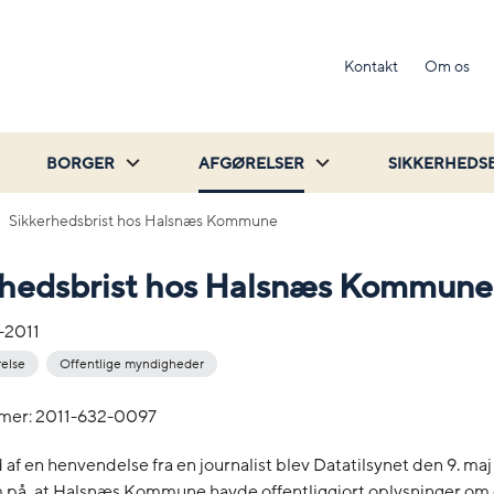
Kontakt
Om os
BORGER
AFGØRELSER
SIKKERHEDS
Sikkerhedsbrist hos Halsnæs Kommune
rhedsbrist hos Halsnæs Kommune
-2011
relse
Offentlige myndigheder
mer: 2011-632-0097
af en henvendelse fra en journalist blev Datatilsynet den 9. maj
å, at Halsnæs Kommune havde offentliggjort oplysninger om