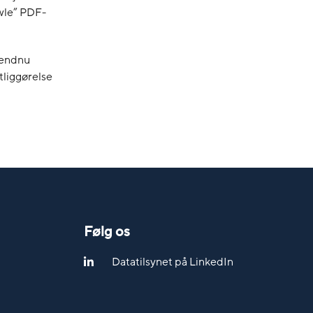
awle” PDF-
e endnu
tliggørelse
Følg os
Datatilsynet på LinkedIn