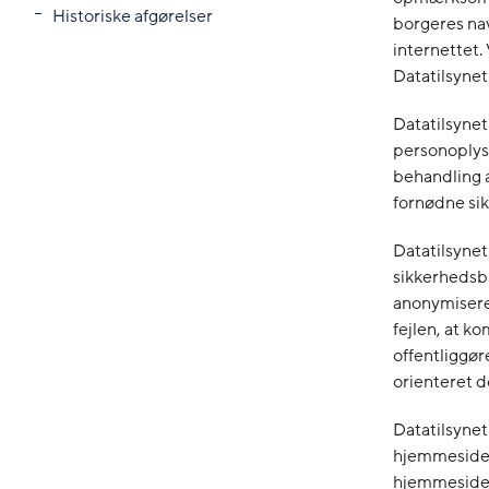
Historiske afgørelser
borgeres na
internettet
Datatilsyne
Datatilsynet
personoplys
behandling a
fornødne sik
Datatilsynet
sikkerhedsbr
anonymisere
fejlen, at k
offentliggør
orienteret 
Datatilsyne
hjemmeside 
hjemmeside h