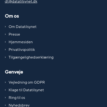
dt@datatilsynet.dk
Om os
Om Datatilsynet
Presse
Hjemmesiden
Privatlivspolitik
Tilgængelighedserklæring
Genveje
Vejledning om GDPR
Klage til Datatilsynet
Ring til os
Nyhedsbrev