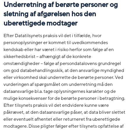
Underretning af berørte personer og
sletning af afgørelsen hos den
uberettigede modtager
Efter Datatilsynets praksis vil det i tilfælde, hvor
personoplysninger er kommet til uvedkommendes
kendskab eller har været i risiko herfor som følge af en
sikkerhedsbrist – afhængigt af de konkrete
omstændigheder – følge af persondatalovens grundregel
om god databehandlingsskik, at den ansvarlige myndighed
eller virksomhed skal underrette de berørte personer. Ved
vurderingen af spørgsmålet om underretning må den
dataansvarlige bl.a. tage oplysningernes karakter og de
mulige konsekvenser for de berørte personer i betragtning.
Efter tilsynets praksis vil det endvidere kunne være
påkrævet, at den dataansvarlige påser, at data bliver slettet
eller eventuelt afhentet eller returneret fra uberettigede
modtagere. Disse pligter følger efter tilsynets opfattelse af