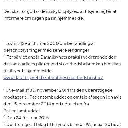
Det skal for god ordens skyld oplyses, at tilsynet agter at
informere om sagen på sin hjemmeside.
1
Lov nr. 429 af 31. maj 2000 om behandling af
personoplysninger med senere ændringer
2
For så vidt angår Datatilsynets praksis vedrørende den
dataansvarliges pligter ved sikkerhedsbrister kan henvises
til tilsynets hjemmeside:
www.datatilsynet.dk/offentlig/sikkerhedsbrister/
3
Jf. e-mail af 30. november 2014 fra den uberettigede
modtager til Patientombuddet og omtale af sagen i en avis
den 15. december 2014 med udtalelser fra
Patientombuddet
4
Den 24. februar 2015
5
Det fremgik af bilag til tilsynets brev af 29. januar 2015, at