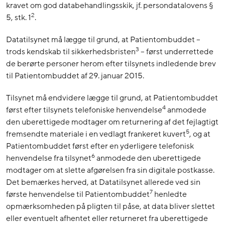
kravet om god databehandlingsskik, jf. persondatalovens §
2
5, stk. 1
.
Datatilsynet må lægge til grund, at Patientombuddet –
3
trods kendskab til sikkerhedsbristen
– først underrettede
de berørte personer herom efter tilsynets indledende brev
til Patientombuddet af 29. januar 2015.
Tilsynet må endvidere lægge til grund, at Patientombuddet
4
først efter tilsynets telefoniske henvendelse
anmodede
den uberettigede modtager om returnering af det fejlagtigt
5
fremsendte materiale i en vedlagt frankeret kuvert
, og at
Patientombuddet først efter en yderligere telefonisk
6
henvendelse fra tilsynet
anmodede den uberettigede
modtager om at slette afgørelsen fra sin digitale postkasse.
Det bemærkes herved, at Datatilsynet allerede ved sin
7
første henvendelse til Patientombuddet
henledte
opmærksomheden på pligten til påse, at data bliver slettet
eller eventuelt afhentet eller returneret fra uberettigede