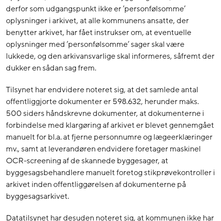
derfor som udgangspunkt ikke er ’personfølsomme’
oplysninger i arkivet, at alle kommunens ansatte, der
benytter arkivet, har fået instrukser om, at eventuelle
oplysninger med ’personfølsomme’ sager skal være
lukkede, og den arkivansvarlige skal informeres, såfremt der
dukker en sådan sag frem.
Tilsynet har endvidere noteret sig, at det samlede antal
offentliggjorte dokumenter er 598.632, herunder maks.
500 siders håndskrevne dokumenter, at dokumenterne i
forbindelse med klargøring af arkivet er blevet gennemgået
manuelt for bl.a. at fjerne personnumre og lægeerklæringer
mv., samt at leverandøren endvidere foretager maskinel
OCR-screening af de skannede byggesager, at
byggesagsbehandlere manuelt foretog stikprøvekontroller i
arkivet inden offentliggørelsen af dokumenterne på
byggesagsarkivet.
Datatilsynet har desuden noteret sig, at kommunen ikke har