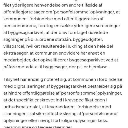
fået yderligere henvendelse om andre tilfælde af
offentliggjorte sager om ’personfølsomme’ oplysninger, at
kommunen i forbindelse med offentliggørelsen af
personnumrene, foretog en række yderligere screeninger
af byggesagsarkivet, at der blev foretaget udvidede
søgninger på bl.a. ordene statslån, byggeudgifter,
villaparcel, hvilket resulterede i lukning af den hele del
ekstra sager, at kommunen endvidere har anset en
medarbejder, der opkvalificerer byggesagsarkivet ved at
påføre metadata til byggesager, der p.t. er hjemløse.
Tilsynet har endelig noteret sig, at kommunen i forbindelse
med digitaliseringen af byggesagsarkivet bestræber sig på
at hindre offentliggørelse af ’personfølsomme’ oplysninger,
at det specifikt er skrevet ind i kravspecifikationen i
udbudsmaterialet, at leverandøren i forbindelse med
scanningen skal sikre effektiv sløring af ’personfølsomme’
oplysninger eller i øvrigt fortrolige oplysninger f.eks.
personnumre og lægeerklæringer.