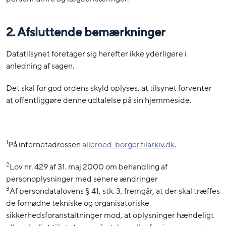
2. Afsluttende bemærkninger
Datatilsynet foretager sig herefter ikke yderligere i
anledning af sagen.
Det skal for god ordens skyld oplyses, at tilsynet forventer
at offentliggøre denne udtalelse på sin hjemmeside.
1
På internetadressen
alleroed-borger.filarkiv.dk
.
2
Lov nr. 429 af 31. maj 2000 om behandling af
personoplysninger med senere ændringer
3
Af persondatalovens § 41, stk. 3, fremgår, at der skal træffes
de fornødne tekniske og organisatoriske
sikkerhedsforanstaltninger mod, at oplysninger hændeligt