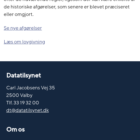
de historiske afgørelser, som senere er blevet præciseret
eller omgjort.
Se nye afgørelser
Læs om lovgivning
Datatilsynet
Carl Jacobsens Vej 35
2500 Valby
Tlf. 33 19 32 00
dt@datatilsynet.dk
Om os