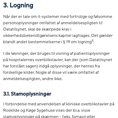
3. Logning
Når der er tale om it-systemer med fortrolige og følsomme
personoplysninger omfattet af anmeldelsespligten til
Datatilsynet, skal de skærpede krav i
sikkerhedsbekendtgørelsens kapitel iagttages. Det gælder
5
blandt andet bestemmelserne i § 19 om logning
.
I de løsninger, der bruges til visning af patientoplysninger
på hospitalernes overblikstavler, kan der (som Datatilsynet
har forstået sagen) indgå oplysninger, der hentes fra
forskellige kilder. Nogle af disse vil være omfattet af
anmeldelsespligten, andre ikke.
3.1. Stamoplysninger
I forbindelse med anvendelsen af kliniske overblikstavler på
Roskilde og Køge Sygehuse vises der bl.a. visse
stamoplysninger på skærmen – f.eks. fornavn eller