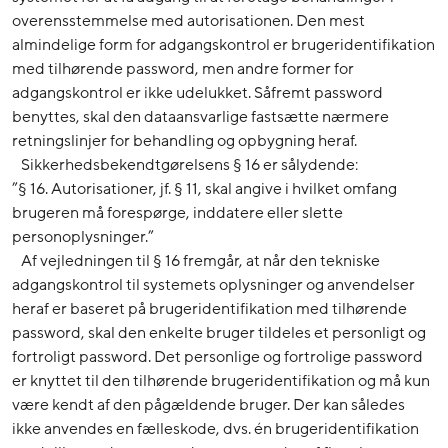
overensstemmelse med autorisationen. Den mest
almindelige form for adgangskontrol er brugeridentifikation
med tilhørende password, men andre former for
adgangskontrol er ikke udelukket. Såfremt password
benyttes, skal den dataansvarlige fastsætte nærmere
retningslinjer for behandling og opbygning heraf.
Sikkerhedsbekendtgørelsens § 16 er sålydende:
”§ 16. Autorisationer, jf. § 11, skal angive i hvilket omfang
brugeren må forespørge, inddatere eller slette
personoplysninger.”
Af vejledningen til § 16 fremgår, at når den tekniske
adgangskontrol til systemets oplysninger og anvendelser
heraf er baseret på brugeridentifikation med tilhørende
password, skal den enkelte bruger tildeles et personligt og
fortroligt password. Det personlige og fortrolige password
er knyttet til den tilhørende brugeridentifikation og må kun
være kendt af den pågældende bruger. Der kan således
ikke anvendes en fælleskode, dvs. én brugeridentifikation