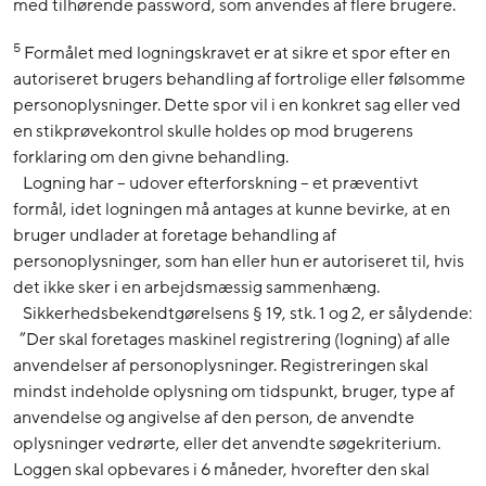
med tilhørende password, som anvendes af flere brugere.
5
Formålet med logningskravet er at sikre et spor efter en
autoriseret brugers behandling af fortrolige eller følsomme
personoplysninger. Dette spor vil i en konkret sag eller ved
en stikprøvekontrol skulle holdes op mod brugerens
forklaring om den givne behandling.
Logning har – udover efterforskning – et præventivt
formål, idet logningen må antages at kunne bevirke, at en
bruger undlader at foretage behandling af
personoplysninger, som han eller hun er autoriseret til, hvis
det ikke sker i en arbejdsmæssig sammenhæng.
Sikkerhedsbekendtgørelsens § 19, stk. 1 og 2, er sålydende:
”Der skal foretages maskinel registrering (logning) af alle
anvendelser af personoplysninger. Registreringen skal
mindst indeholde oplysning om tidspunkt, bruger, type af
anvendelse og angivelse af den person, de anvendte
oplysninger vedrørte, eller det anvendte søgekriterium.
Loggen skal opbevares i 6 måneder, hvorefter den skal