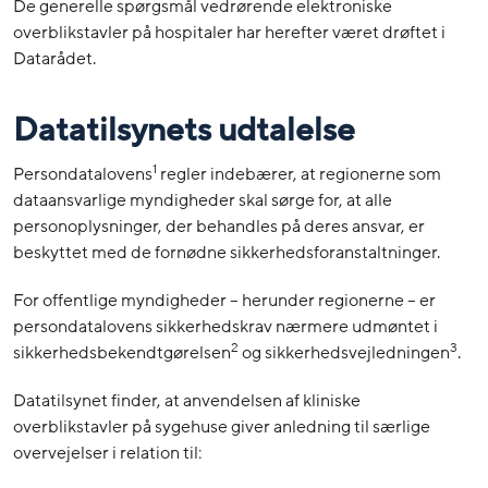
De generelle spørgsmål vedrørende elektroniske
overblikstavler på hospitaler har herefter været drøftet i
Datarådet.
Datatilsynets udtalelse
1
Persondatalovens
regler indebærer, at regionerne som
dataansvarlige myndigheder skal sørge for, at alle
personoplysninger, der behandles på deres ansvar, er
beskyttet med de fornødne sikkerhedsforanstaltninger.
For offentlige myndigheder – herunder regionerne – er
persondatalovens sikkerhedskrav nærmere udmøntet i
2
3
sikkerhedsbekendtgørelsen
og sikkerhedsvejledningen
.
Datatilsynet finder, at anvendelsen af kliniske
overblikstavler på sygehuse giver anledning til særlige
overvejelser i relation til: