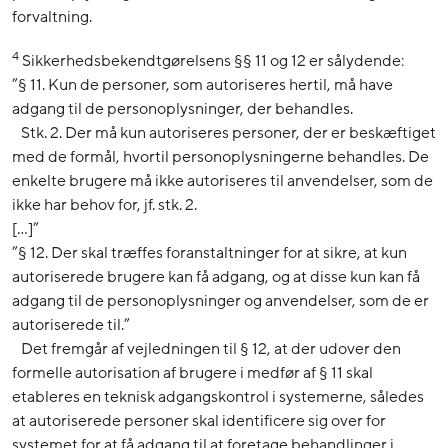
forvaltning.
4
Sikkerhedsbekendtgørelsens §§ 11 og 12 er sålydende:
”§ 11. Kun de personer, som autoriseres hertil, må have
adgang til de personoplysninger, der behandles.
Stk. 2. Der må kun autoriseres personer, der er beskæftiget
med de formål, hvortil personoplysningerne behandles. De
enkelte brugere må ikke autoriseres til anvendelser, som de
ikke har behov for, jf. stk. 2.
[…]”
”§ 12. Der skal træffes foranstaltninger for at sikre, at kun
autoriserede brugere kan få adgang, og at disse kun kan få
adgang til de personoplysninger og anvendelser, som de er
autoriserede til.”
Det fremgår af vejledningen til § 12, at der udover den
formelle autorisation af brugere i medfør af § 11 skal
etableres en teknisk adgangskontrol i systemerne, således
at autoriserede personer skal identificere sig over for
systemet for at få adgang til at foretage behandlinger i