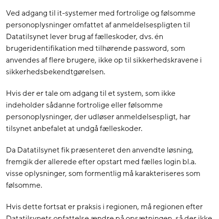
Ved adgang til it-systemer med fortrolige og følsomme
personoplysninger omfattet af anmeldelsespligten til
Datatilsynet lever brug af fælleskoder, dvs. én
brugeridentifikation med tilhørende password, som
anvendes af flere brugere, ikke op til sikkerhedskravene i
sikkerhedsbekendtgørelsen.
Hvis der er tale om adgang til et system, som ikke
indeholder sådanne fortrolige eller følsomme
personoplysninger, der udløser anmeldelsespligt, har
tilsynet anbefalet at undgå fælleskoder.
Da Datatilsynet fik præsenteret den anvendte løsning,
fremgik der allerede efter opstart med fælles login bl.a.
visse oplysninger, som formentlig må karakteriseres som
følsomme.
Hvis dette fortsat er praksis i regionen, må regionen efter
Datatilsynets opfattelse ændre på opsætningen, så der ikke