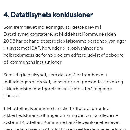
4. Datatilsynets konklusioner
Som fremhævet indledningsvist i dette brev må
Datatilsynet konstatere, at Middelfart Kommune siden
2008 har behandlet særdeles følsomme personoplysninger
i it-systemet ISAP, herunder bl.a. oplysninger om
helbredsmæssige forhold og om adfærd udvist af beboere
på kommunens institutioner.
Samtidig kan tilsynet, som det også er fremhævet i
indledningen af brevet, konstatere, at persondataloven og
sikkerhedsbekendtgørelsen er tilsidesat på følgende
punkter:
1. Middelfart Kommune har ikke truffet de fornødne
sikkerhedsforanstaltninger omkring det omhandlede it-
system. Middelfart Kommune har således ikke efterlevet
persondatalovens § 41, stk. 3, og en række detaljerede krav i