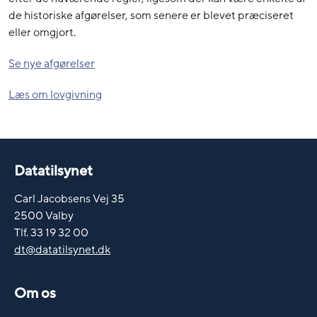
de historiske afgørelser, som senere er blevet præciseret
eller omgjort.
Se nye afgørelser
Læs om lovgivning
Datatilsynet
Carl Jacobsens Vej 35
2500 Valby
Tlf. 33 19 32 00
dt@datatilsynet.dk
Om os