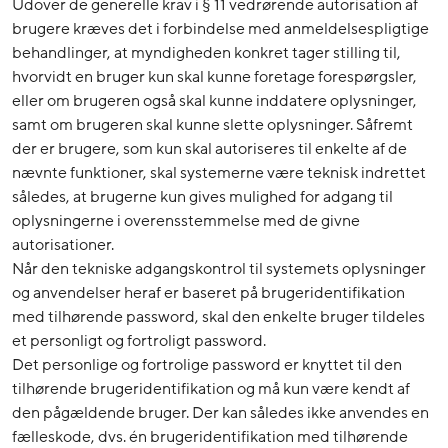
Udover de generelle krav i § 11 vedrørende autorisation af
brugere kræves det i forbindelse med anmeldelsespligtige
behandlinger, at myndigheden konkret tager stilling til,
hvorvidt en bruger kun skal kunne foretage forespørgsler,
eller om brugeren også skal kunne inddatere oplysninger,
samt om brugeren skal kunne slette oplysninger. Såfremt
der er brugere, som kun skal autoriseres til enkelte af de
nævnte funktioner, skal systemerne være teknisk indrettet
således, at brugerne kun gives mulighed for adgang til
oplysningerne i overensstemmelse med de givne
autorisationer.
Når den tekniske adgangskontrol til systemets oplysninger
og anvendelser heraf er baseret på brugeridentifikation
med tilhørende password, skal den enkelte bruger tildeles
et personligt og fortroligt password.
Det personlige og fortrolige password er knyttet til den
tilhørende brugeridentifikation og må kun være kendt af
den pågældende bruger. Der kan således ikke anvendes en
fælleskode, dvs. én brugeridentifikation med tilhørende